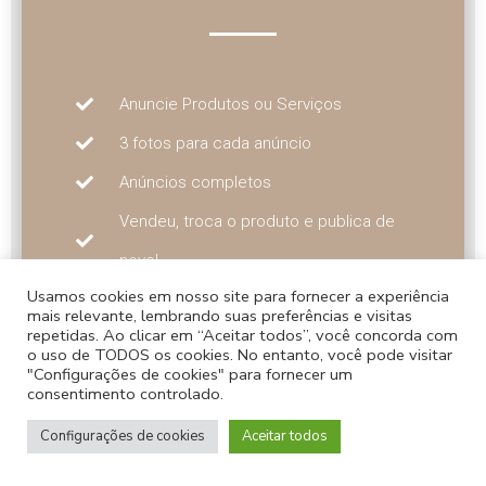
Anuncie Produtos ou Serviços
3 fotos para cada anúncio
Anúncios completos
Vendeu, troca o produto e publica de
novo!
Usamos cookies em nosso site para fornecer a experiência
Sem fidelidade
mais relevante, lembrando suas preferências e visitas
repetidas. Ao clicar em “Aceitar todos”, você concorda com
Seus anúncios podem ser mostrados
o uso de TODOS os cookies. No entanto, você pode visitar
"Configurações de cookies" para fornecer um
no E-mail, WhatsApp e Instagram.
consentimento controlado.
R$ 1,45 POR ANÚNCIO
Configurações de cookies
Aceitar todos