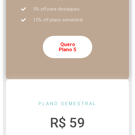
5% off para destaques
15% off plano semestral
Quero
Plano 5
PLANO SEMESTRAL
R$ 59