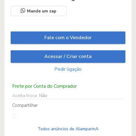
Mande um zap
Fale com o Vendedor
Caneca Signos – Sou de
Capricórnio
Acessar / Criar conta
Pedir ligação
Frete por Conta do Comprador
Aceita troca:
Não
Compartilhar
Caneca Signos – Sou de
Áries
Todos anúncios de AlamparinA