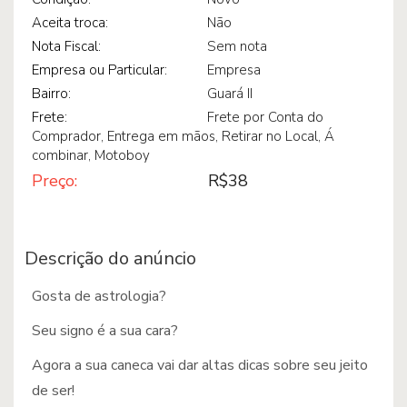
Caneca – Economize água, tome ...
Caneca Signos – Sou de Peixes
Aceita troca:
Não
R$38
R$38
Nota Fiscal:
Sem nota
Empresa ou Particular:
Empresa
Bairro:
Guará II
Frete:
Frete por Conta do
Comprador, Entrega em mãos, Retirar no Local, Á
combinar, Motoboy
Preço:
R$38
Caneca Signos – Sou de Aquário...
Caneca Signos – Sou de Gêmeos
R$38
R$38
Descrição do anúncio
Gosta de astrologia?
Seu signo é a sua cara?
Agora a sua caneca vai dar altas dicas sobre seu jeito
Caneca – Você acha que é café,...
R$38
de ser!