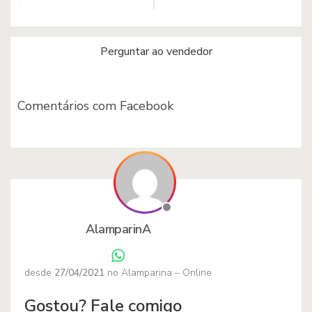
Perguntar ao vendedor
Comentários com Facebook
Caneca – Economize águ
a, tome banho comigo
Caneca Signos – Sou de
Libra
AlamparinA
desde
27/04/2021
no Alamparina – Online
Gostou? Fale comigo