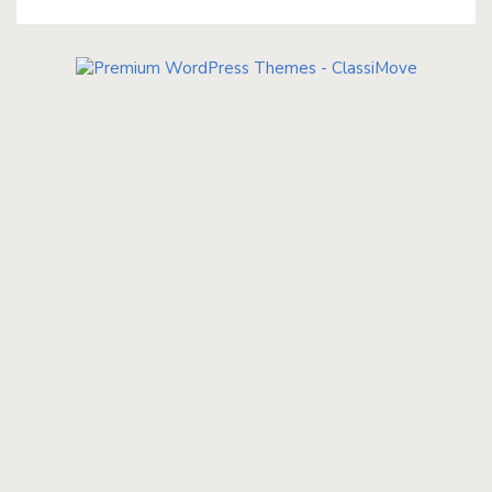
Caneca – Te dou uns pe
gas mentalmente
Caneca – Rio, você foi fei
to pra mim – Dia