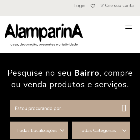
Login
Crie sua conta
Togg
navig
Pesquise no seu
Bairro
, compre
ou venda produtos e serviços.
Todas Localizações
Todas Categorias