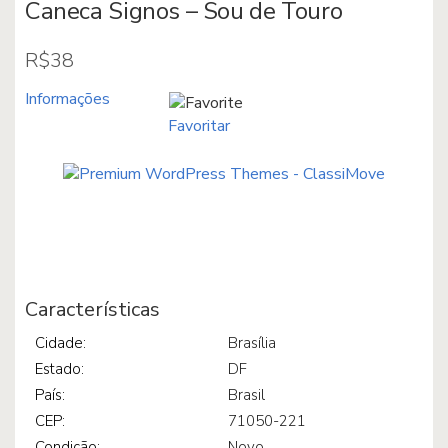
Caneca Signos – Sou de Touro
R$38
Caneca Signos – Sou de Touro
Caneca Signos – Sou de Leão
Informações
R$38
R$38
Favoritar
Tablet Samsung Galaxy Tab A6 T...
Caneca – Rio, você foi feito p...
Características
R$620
R$38
Cidade:
Brasília
Estado:
DF
País:
Brasil
CEP:
71050-221
Condição:
Novo