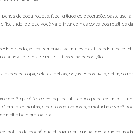
panos de copa, roupas, fazer artigos de decoração, basta usar a c
 e fica lindo, porque você vai brincar com as cores dos retalhos d
modernizando, antes demorava-se muitos dias fazendo uma colcha
u cara nova e tem sido muito utilizada na decoração.
 panos de copa, colares, bolsas, peças decorativas, enfim, o croch
i crochê, que é feito sem agulha, utilizando apenas as mãos. É u
 dá pra fazer mantas, cestos organizadores, almofadas e você pode
s de malha bem grossa e lã.
o as bolsas de crochê que chegam para ganhar destaque na moda 