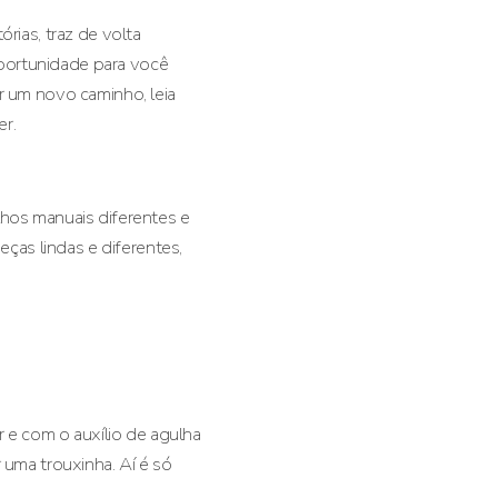
rias, traz de volta
portunidade para você
r um novo caminho, leia
er.
lhos manuais diferentes e
eças lindas e diferentes,
r e com o auxílio de agulha
 uma trouxinha. Aí é só