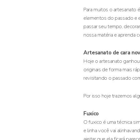
Para muitos o artesanato é
elementos do passado e e
passar seu tempo, decorar
nossa matéria e aprenda c
Artesanato de cara no
Hoje o artesanato ganhou 
originais de forma mais rá
revisitando o passado com
Por isso hoje trazemos al
Fuxico
O fuxico é uma técnica sim
e linha você vai alinhavan
ajeitar que ela ficará pare