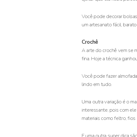
Você pode decorar bolsas, 
um artesanato fácil, barato
Crochê
A arte do crochê vem se 
fina. Hoje a técnica ganho
Você pode fazer almofadas,
lindo em tudo.
Uma outra variação é o max
interessante, pois com ele
materiais como feltro, fio
E uma outra super dica sã