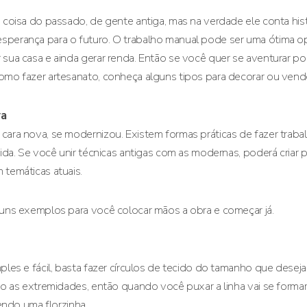
 coisa do passado, de gente antiga, mas na verdade ele conta histó
sperança para o futuro. O trabalho manual pode ser uma ótima o
 sua casa e ainda gerar renda. Então se você quer se aventurar po
omo fazer artesanato, conheça alguns tipos para decorar ou vend
va
cara nova, se modernizou. Existem formas práticas de fazer traba
pida. Se você unir técnicas antigas com as modernas, poderá criar p
 temáticas atuais.
guns exemplos para você colocar mãos a obra e começar já.
ples e fácil, basta fazer círculos de tecido do tamanho que deseja
do as extremidades, então quando você puxar a linha vai se formar
cendo uma florzinha.