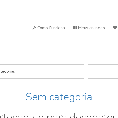
Como Funciona
Meus anúncios
 seu
Bairro
, compre ou venda produt
Sem categoria
rtesanato para decorar ou