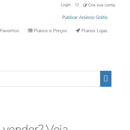
Login
Crie sua conta
Publicar Anúncio Grátis
Favoritos
Planos e Preços
Planos Lojas
os e serviços.
24
anúncios?
 vender? Veja