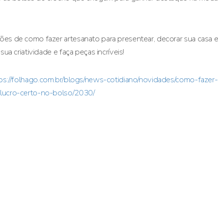
es de como fazer artesanato para presentear, decorar sua casa e
sua criatividade e faça peças incríveis!
ps://folhago.com.br/blogs/news-cotidiano/novidades/como-fazer-
lucro-certo-no-bolso/2030/