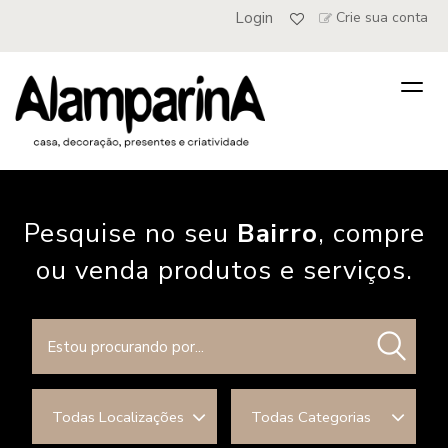
Login
Crie sua conta
Togg
navig
Pesquise no seu
Bairro
, compre
ou venda produtos e serviços.
Todas Localizações
Todas Categorias